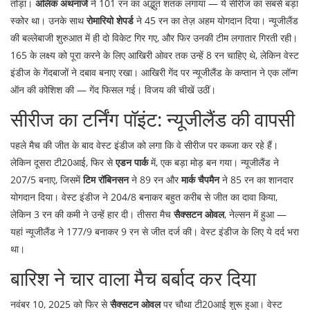
तोड़ा।
अलिक अथनाजे
ने 101 रन का अद्भुत शतक लगाया — ये सीरीज का सबसे बड़ा
स्कोर था। उनके साथ
रोमारियो शेपर्ड
ने 45 रन का तेज़ अहम योगदान दिया। न्यूजीलैंड
की बल्लेबाजी शुरुआत में ही दो विकेट गिर गए, और फिर उनकी टीम लगातार गिरती रही।
165 के लक्ष्य को पूरा करने के लिए आखिरी ओवर तक उन्हें 8 रन चाहिए थे, लेकिन वेस्ट
इंडीज के गेंदबाजों ने दबाव बनाए रखा। आखिरी गेंद पर न्यूजीलैंड के कप्तान ने एक लॉन्ग
ऑन की कोशिश की — गेंद फिसल गई। विजय की चीखें उठीं।
सीरीज का टर्निंग पॉइंट: न्यूजीलैंड की वापसी
पहले मैच की जीत के बाद वेस्ट इंडीज को लगा कि वे सीरीज पर कब्जा कर रहे हैं।
लेकिन दूसरा टी20आई, फिर से
एडन पार्क
में, एक बड़ा मोड़ बन गया। न्यूजीलैंड ने
207/5 बनाए, जिसमें
टिम रॉबिनसन
ने 89 रन और
मार्क चैपमैन
ने 85 रन का शानदार
योगदान दिया। वेस्ट इंडीज ने 204/8 बनाकर बहुत करीब से जीत का दावा किया,
लेकिन 3 रन की कमी ने उन्हें हार दी। तीसरा मैच
सैक्सटन ओवल
, नेल्सन में हुआ —
यहां न्यूजीलैंड ने 177/9 बनाकर 9 रन से जीत दर्ज की। वेस्ट इंडीज के लिए ये दर्द भरा
था।
बारिश ने चार वाला मैच बर्बाद कर दिया
नवंबर 10, 2025 को फिर से
सैक्सटन ओवल
पर चौथा टी20आई शुरू हुआ। वेस्ट