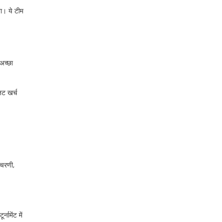
ना। ये टीम
अच्छा
जट खर्च
ी चरणी,
ामेंट में