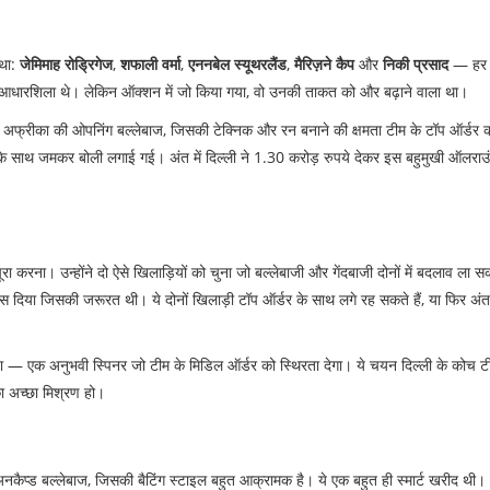
 था:
जेमिमाह रोड्रिगेज
,
शफाली वर्मा
,
एननबेल स्यूथरलैंड
,
मैरिज़ने कैप
और
निकी प्रसाद
— हर 
ी आधारशिला थे। लेकिन ऑक्शन में जो किया गया, वो उनकी ताकत को और बढ़ाने वाला था।
ण अफ्रीका की ओपनिंग बल्लेबाज, जिसकी टेक्निक और रन बनाने की क्षमता टीम के टॉप ऑर्डर
े साथ जमकर बोली लगाई गई। अंत में दिल्ली ने 1.30 करोड़ रुपये देकर इस बहुमुखी ऑलराउ
करना। उन्होंने दो ऐसे खिलाड़ियों को चुना जो बल्लेबाजी और गेंदबाजी दोनों में बदलाव ला सक
ंस दिया जिसकी जरूरत थी। ये दोनों खिलाड़ी टॉप ऑर्डर के साथ लगे रह सकते हैं, या फिर अंत 
ा — एक अनुभवी स्पिनर जो टीम के मिडिल ऑर्डर को स्थिरता देगा। ये चयन दिल्ली के कोच ट
का अच्छा मिश्रण हो।
ैप्ड बल्लेबाज, जिसकी बैटिंग स्टाइल बहुत आक्रामक है। ये एक बहुत ही स्मार्ट खरीद थी।