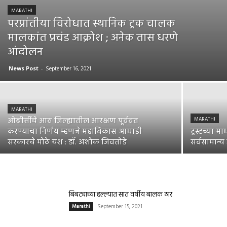
MARATHI
परप्रांतीया विरोधात स्थानिक ट्रक चालक
मालकांत प्रचंड आक्रोश ; अनेक तास धरणे
आंदोलन
News Post
-
September 16, 2021
MARATHI
ओबीसींचे आठ जिल्ह्यातील आरक्षण पूर्ववत
MARATHI
करण्याचा निर्णय म्हणजे महाविकास आघाडी
ट्रस्टच्या 
सरकारचे मोठे यश : डॉ. अशोक जिवतोडे
सर्वसामान्य
बिबट्याच्या हल्ल्यात सात वर्षीय बालक ठार
Marathi
September 15, 2021