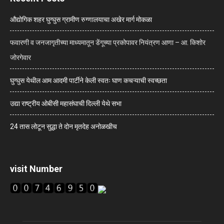
औद्योगिक शहर घुग्घुस ग्रामीण रुग्णालयाचा अखेर मार्ग मोकळा
फवारणी व जनजागृतीच्या माध्यमातून डेंगूच्या प्रकोपावर नियंत्रण आणा – आ. किशोर
जोरगेवार
घुग्घुस येथील आम आदमी पार्टीने केली स्वतः घाण कचऱ्याची स्वच्छता
उद्या राष्ट्रीय ओबीसी महासंघाची दिल्ली येथे सभा
24 तास लोटून सुद्धा ते दोन मृतदेह अनोळखीच
visit Number