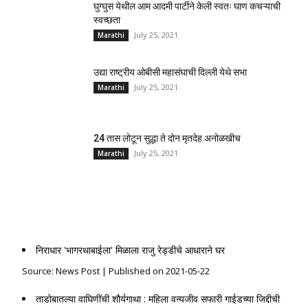
घुग्घुस येथील आम आदमी पार्टीने केली स्वतः घाण कचऱ्याची
स्वच्छता
July 25, 2021
Marathi
उद्या राष्ट्रीय ओबीसी महासंघाची दिल्ली येथे सभा
July 25, 2021
Marathi
24 तास लोटून सुद्धा ते दोन मृतदेह अनोळखीच
July 25, 2021
Marathi
News Post
निराधार 'भागरथाबाईला' मिळाला राजु रेड्डीचे आधाराने घर
Source: News Post
Published on 2021-05-22
ताडोबातल्या वाघिणींची शौर्यगाथा : महिला वन्यजीव सफारी गाईडच्या जिद्दीची