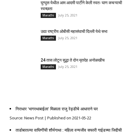
घुग्घुस येथील आम आदमी पार्टीने केली स्वतः घाण कचऱ्याची
स्वच्छता
July 25, 2021
Marathi
उद्या राष्ट्रीय ओबीसी महासंघाची दिल्ली येथे सभा
July 25, 2021
Marathi
24 तास लोटून सुद्धा ते दोन मृतदेह अनोळखीच
July 25, 2021
Marathi
News Post
निराधार 'भागरथाबाईला' मिळाला राजु रेड्डीचे आधाराने घर
Source: News Post
Published on 2021-05-22
ताडोबातल्या वाघिणींची शौर्यगाथा : महिला वन्यजीव सफारी गाईडच्या जिद्दीची