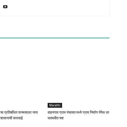
Marathi
चा प्रतिबंधित पानमसाला जप्त
वाहनगाव ग्राम पंचायत मध्ये ग्राम निर्माण पॅनेल ला
रशासनाची कारवाई
घवघवीत यश