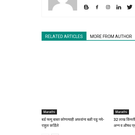
RELATED ARTICLES
MORE FROM AUTHOR
Marathi
Marathi
बर्ड फ्ल्यु बाबत कोणत्याही अफवांना बळी पडू नये-
32 लाख किंमती
राहुल कर्डिले
अन्न व औषध प्