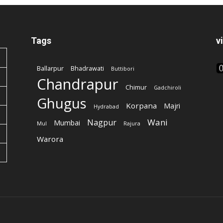
Tags
v
Ballarpur
Bhadrawati
Buttibori
Chandrapur
Chimur
Gadchiroli
Ghugus
Korpana
Majri
Hydrabad
Wani
Nagpur
Mumbai
Mul
Rajura
Warora