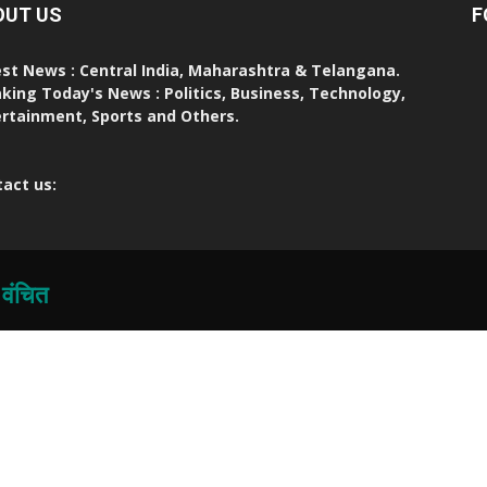
OUT US
F
st News : Central India, Maharashtra & Telangana.
king Today's News : Politics, Business, Technology,
rtainment, Sports and Others.
act us:
 वंचित